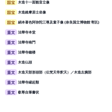
国宝
木造十一面観音立像
国宝
木造維摩居士坐像
国宝
絹本著色阿弥陀三尊及童子像
(奈良国立博物館 寄託)
重文
法華寺本堂
重文
法華寺南門
重文
法華寺鐘楼
重文
木造仏頭
重文
木造天部形頭部（伝梵天帝釈天）／木造左腕部
重文
法華寺縁起類
重文
叡尊自筆書状