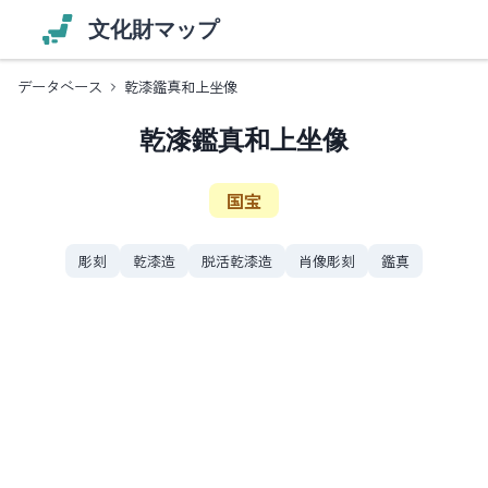
文化財マップ
データベース
乾漆鑑真和上坐像
乾漆鑑真和上坐像
国宝
彫刻
乾漆造
脱活乾漆造
肖像彫刻
鑑真