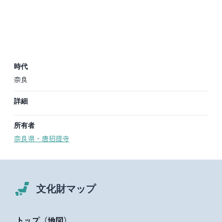
時代
奈良
詳細
所有者
奈良県
・
唐招提寺
文化財マップ
トップ（地図）