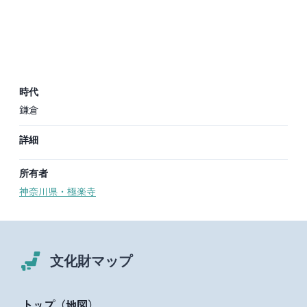
時代
鎌倉
詳細
所有者
神奈川県
・
極楽寺
文化財マップ
トップ（地図）